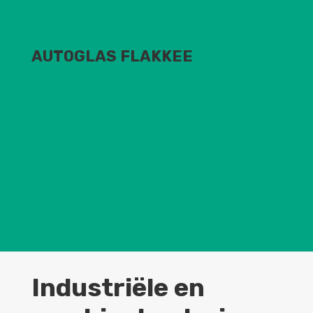
AUTOGLAS FLAKKEE
Industriële en machinebeglazing
voor industrieel materieel
Servicewagens
Wij helpen u op locatie.
Industriële en