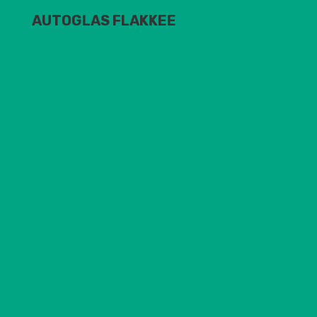
AUTOGLAS FLAKKEE
Kalibratie
Camera en Radar
Servicewagens
Wij helpen u op locatie.