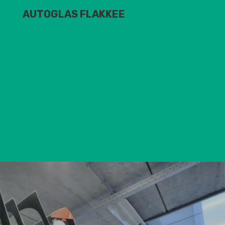
AUTOGLAS FLAKKEE
Onze voorkeur:
Rijbewijs (Of bezig met).
Woonachtig op Goeree – Overflakkee
Geen 9 tot 5 mentaliteit
Houden van werken met je handen